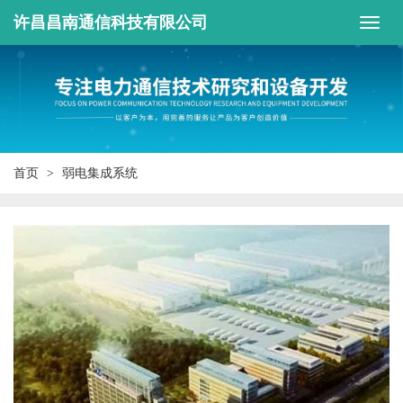
许昌昌南通信科技有限公司
首页
弱电集成系统