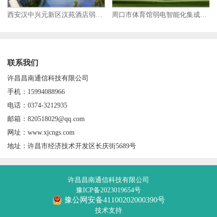
西安汉中兴元新区汉苑酒店弱电智能化集成项目
周口市体育馆弱电智能化集成项目
联系我们
许昌昌南通信科技有限公司
手机：15994088966
电话：0374-3212935
邮箱：820518029@qq.com
网址：www.xjcngs.com
地址：许昌市经济技术开发区长庆街5689号
许昌昌南通信科技有限公司
豫ICP备2023019654号
豫公网安备41100202000390号
技术支持