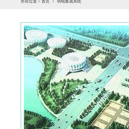
所在位置 >
首页
弱电集成系统