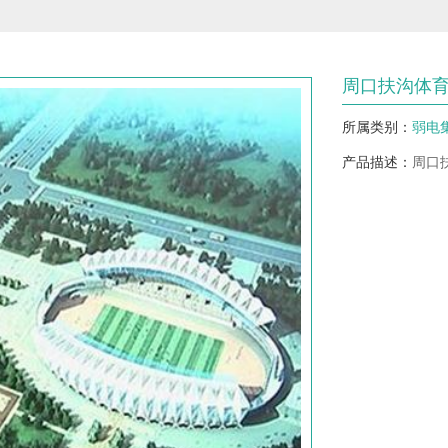
周口扶沟体
所属类别：
弱电
产品描述：
周口