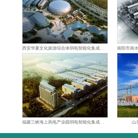
西安华夏文化旅游综合体弱电智能化集成项目
福建三峡海上风电产业园弱电智能化集成项目
山