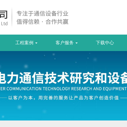
工程案例
客户服务
下载中心