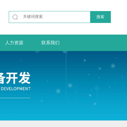
人力资源
联系我们