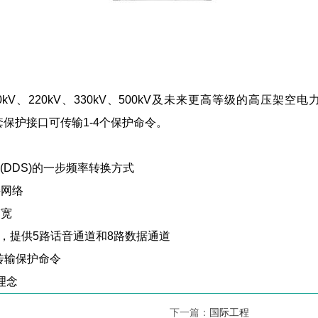
10kV、220kV、330kV、500kV及未来更高等级的高压架空
，每套保护接口可传输
1-4个保护命令。
(DDS)的一步频率转换方式
接网络
带宽
t/S，提供5路话音通道和8路数据通道
，传输保护命令
理念
下一篇：
国际工程