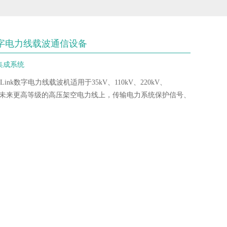
nk数字电力线载波通信设备
集成系统
erLink数字电力线载波机适用于35kV、110kV、220kV、
0kV及未来更高等级的高压架空电力线上，传输电力系统保护信号、
。