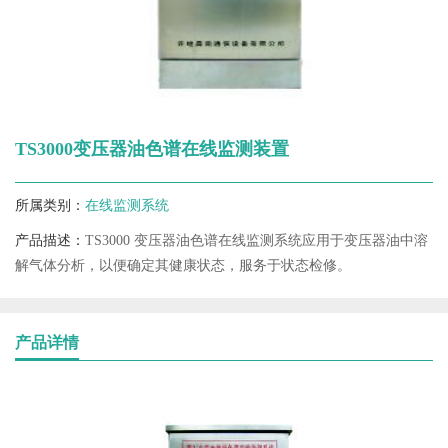
TS3000变压器油色谱在线监测装置
所属类别：
在线监测系统
产品描述：
TS3000 变压器油色谱在线监测系统应用于变压器油中溶
解气体分析，以便确定其健康状态，服务于状态检修。
产品详情