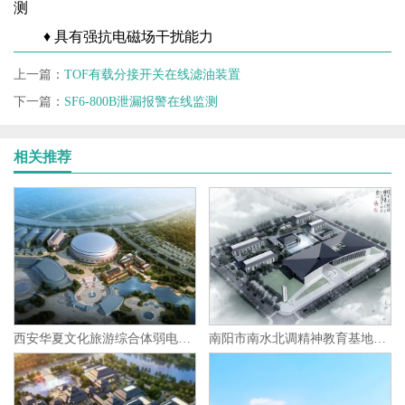
测
♦ 具有强抗电磁场干扰能力
上一篇：
TOF有载分接开关在线滤油装置
下一篇：
SF6-800B泄漏报警在线监测
相关推荐
西安华夏文化旅游综合体弱电智能化集成项目
南阳市南水北调精神教育基地弱电智能化集成项目